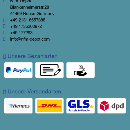
Nfm-Depot
Blankenheimerstr.28
41469 Neuss Germany
+49 2131 6657888
+49 1735303872
+49 177293
info@nfm-depot.com
Unsere Bezahlarten
Unsere Versandarten