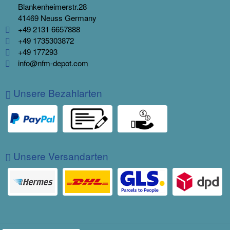
Blankenheimerstr.28
41469 Neuss Germany
+49 2131 6657888
+49 1735303872
+49 177293
info@nfm-depot.com
Unsere Bezahlarten
Unsere Versandarten