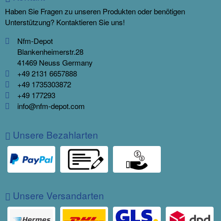
Haben Sie Fragen zu unseren Produkten oder benötigen
Unterstützung? Kontaktieren Sie uns!
Nfm-Depot
Blankenheimerstr.28
41469 Neuss Germany
+49 2131 6657888
+49 1735303872
+49 177293
info@nfm-depot.com
Unsere Bezahlarten
Unsere Versandarten